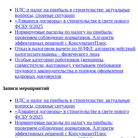
НДС и налог на прибыль в строительстве: актуальные
вопросы, спорные ситуации
«Длящиеся договоры» в строительстве в свете нового
ФСБУ 9/2025
Нормируемые расходы по налогу на прибыль:
проверяем соблюдение нормативов. Алгоритм
эффективных решений с КонсультантПлюс
Отказ в налоговом вычете по НДФЛ: алгоритм действий
налогоплательщика – физического лица
Особые категории работников (женщины,
совместители, вахтовики): учитываем требования
трудового законодательства и порядок оформления
кадровых документов
Записи мероприятий
НДС и налог на прибыль в строительстве: актуальные
вопросы, спорные ситуации
«Длящиеся договоры» в строительстве в свете нового
ФСБУ 9/2025
Нормируемые расходы по налогу на прибыль:
проверяем соблюдение нормативов. Алгоритм
эффективных решений с КонсультантПлюс