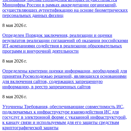
Минцифры России в рамках аккредитации организаций,
осуществляющих аутентификацию на основе биометрических
персональных данных физлиц
8 мая 2026 г.
Определен Порядок заключения, реализации и оценки
результатов реализации соглашений об оказании российскими
ИТ-компаниями содействия в реализации образовательных
программ и внеурочной деятельности
8 мая 2026 г.
Определены критерии оценки информации, необходимой для
принятия Росмолодежью решений, являющихся основаниями
для включения сайтов, содержащих запрещенную
информацию, в реестр запрещенных сайтов
8 мая 2026 г.
Уточнены Требования, обеспечивающие совместимость ИС,
подключаемых к инфраструктуре взаимодействия ИС для
госуслуг в электронной форме с указанной инфраструктурой,
к каналу связи и используемым для его защиты средствам
криптографической защиты