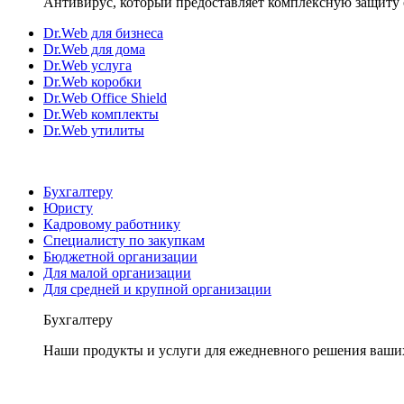
Антивирус, который предоставляет комплексную защиту 
Dr.Web для бизнеса
Dr.Web для дома
Dr.Web услуга
Dr.Web коробки
Dr.Web Office Shield
Dr.Web комплекты
Dr.Web утилиты
Бухгалтеру
Юристу
Кадровому работнику
Специалисту по закупкам
Бюджетной организации
Для малой организации
Для средней и крупной организации
Бухгалтеру
Наши продукты и услуги для ежедневного решения ваши