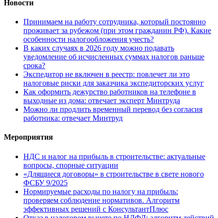
Новости
Принимаем на работу сотрудника, который постоянно
проживает за рубежом (при этом гражданин РФ). Какие
особенности налогообложения учесть?
В каких случаях в 2026 году можно подавать
уведомление об исчисленных суммах налогов раньше
срока?
Экспедитор не включен в реестр: повлечет ли это
налоговые риски для заказчика экспедиторских услуг
Как оформить дежурство работников на телефоне в
выходные из дома: отвечает эксперт Минтруда
Можно ли продлить временный перевод без согласия
работника: отвечает Минтруд
Мероприятия
НДС и налог на прибыль в строительстве: актуальные
вопросы, спорные ситуации
«Длящиеся договоры» в строительстве в свете нового
ФСБУ 9/2025
Нормируемые расходы по налогу на прибыль:
проверяем соблюдение нормативов. Алгоритм
эффективных решений с КонсультантПлюс
Отказ в налоговом вычете по НДФЛ: алгоритм действий