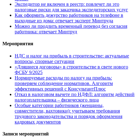
Экспедитор не включен в реестр: повлечет ли это
налоговые риски для заказчика экспедиторских услуг
Как оформить дежурство работников на телефоне в
выходные из дома: отвечает эксперт Минтруда
Можно ли продлить временный перевод без согласия
работника: отвечает Минтруд
Мероприятия
НДС и налог на прибыль в строительстве: актуальные
вопросы, спорные ситуации
«Длящиеся договоры» в строительстве в свете нового
ФСБУ 9/2025
Нормируемые расходы по налогу на прибыль:
проверяем соблюдение нормативов. Алгоритм
эффективных решений с КонсультантПлюс
Отказ в налоговом вычете по НДФЛ: алгоритм действий
налогоплательщика – физического лица
Особые категории работников (женщины,
совместители, вахтовики): учитываем требования
трудового законодательства и порядок оформления
кадровых документов
Записи мероприятий