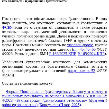
как полной, так и упрощенной бухотчетности.
Пояснения – это обязательная часть бухотчетности. В них
надо написать, что отчетность составлена в соответствии с
ФСБУ
, если не отступали от стандартов, а также раскрыть
основные виды экономической деятельности и положения
учетной политики организации. Далее в пояснениях приводят
расшифровки показателей баланса, ОФР и других отчетных
форм. Пояснения можно составить по
типовой форме
, пустые
строки в ней прочеркивают или удаляют (
пп. 45
,
46
,
66
ФСБУ
4/2023, Рекомендации БМЦ
Р-168/2025-КПР
,
Р-165/2024-КПР
).
Упрощенная бухгалтерская отчетность для коммерческих
организаций состоит из бухгалтерского баланса, отчета о
финансовых результатах и пояснений (
подп. «а» п. 52
ФСБУ
4/2023).
Составить пояснения помогут:
–
Форма: Пояснения к бухгалтерскому балансу и отчету о
финансовых результатах на основе Приложения N 8 к ФСБУ
4/2023 «Бухгалтерская (финансовая) отчетность» (фрагмент)
(образец заполнения) (КонсультантПлюс, 2025),