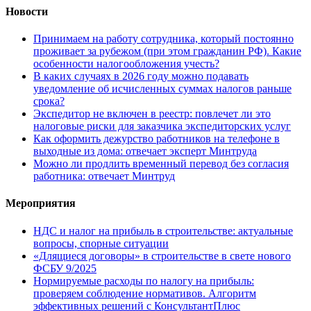
Новости
Принимаем на работу сотрудника, который постоянно
проживает за рубежом (при этом гражданин РФ). Какие
особенности налогообложения учесть?
В каких случаях в 2026 году можно подавать
уведомление об исчисленных суммах налогов раньше
срока?
Экспедитор не включен в реестр: повлечет ли это
налоговые риски для заказчика экспедиторских услуг
Как оформить дежурство работников на телефоне в
выходные из дома: отвечает эксперт Минтруда
Можно ли продлить временный перевод без согласия
работника: отвечает Минтруд
Мероприятия
НДС и налог на прибыль в строительстве: актуальные
вопросы, спорные ситуации
«Длящиеся договоры» в строительстве в свете нового
ФСБУ 9/2025
Нормируемые расходы по налогу на прибыль:
проверяем соблюдение нормативов. Алгоритм
эффективных решений с КонсультантПлюс