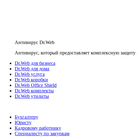
Антивирус Dr.Web
Антивирус, который предоставляет комплексную защиту 
Dr.Web для бизнеса
Dr.Web для дома
Dr.Web услуга
Dr.Web коробки
Dr.Web Office Shield
Dr.Web комплекты
Dr.Web утилиты
Бухгалтеру
Юристу
Кадровому работнику
Специалисту по закупкам