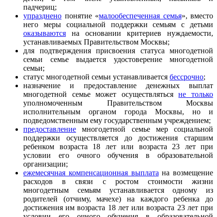
падчериц;
упразднено
понятие «
малообеспеченная семья
», вместо
него меры социальной поддержки семьям с детьми
оказываются
на основании критериев нуждаемости,
устанавливаемых Правительством Москвы;
для подтверждения присвоения статуса многодетной
семьи семье выдается удостоверение многодетной
семьи;
статус многодетной семьи устанавливается
бессрочно
;
назначение и предоставление денежных выплат
многодетной семье может осуществляться
не только
уполномоченным Правительством Москвы
исполнительным органом города Москвы, но и
подведомственным ему государственным учреждением;
предоставление
многодетной семье мер социальной
поддержки осуществляется до достижения старшим
ребенком возраста 18 лет или возраста 23 лет при
условии его очного обучения в образовательной
организации;
ежемесячная компенсационная выплата
на возмещение
расходов в связи с ростом стоимости жизни
многодетным семьям устанавливается одному из
родителей (отчиму, мачехе) на каждого ребенка до
достижения им возраста 18 лет или возраста 23 лет при
условии его очного обучения в образовательной