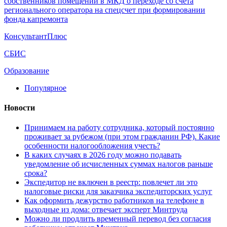
собственников помещений в МКД о переходе со счета
регионального оператора на спецсчет при формировании
фонда капремонта
КонсультантПлюс
СБИС
Образование
Популярное
Новости
Принимаем на работу сотрудника, который постоянно
проживает за рубежом (при этом гражданин РФ). Какие
особенности налогообложения учесть?
В каких случаях в 2026 году можно подавать
уведомление об исчисленных суммах налогов раньше
срока?
Экспедитор не включен в реестр: повлечет ли это
налоговые риски для заказчика экспедиторских услуг
Как оформить дежурство работников на телефоне в
выходные из дома: отвечает эксперт Минтруда
Можно ли продлить временный перевод без согласия