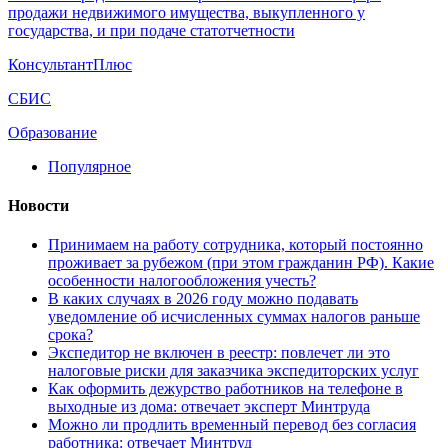
продажи недвижимого имущества, выкупленного у
государства, и при подаче статотчетности
КонсультантПлюс
СБИС
Образование
Популярное
Новости
Принимаем на работу сотрудника, который постоянно
проживает за рубежом (при этом гражданин РФ). Какие
особенности налогообложения учесть?
В каких случаях в 2026 году можно подавать
уведомление об исчисленных суммах налогов раньше
срока?
Экспедитор не включен в реестр: повлечет ли это
налоговые риски для заказчика экспедиторских услуг
Как оформить дежурство работников на телефоне в
выходные из дома: отвечает эксперт Минтруда
Можно ли продлить временный перевод без согласия
работника: отвечает Минтруд