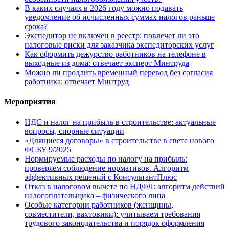
В каких случаях в 2026 году можно подавать
уведомление об исчисленных суммах налогов раньше
срока?
Экспедитор не включен в реестр: повлечет ли это
налоговые риски для заказчика экспедиторских услуг
Как оформить дежурство работников на телефоне в
выходные из дома: отвечает эксперт Минтруда
Можно ли продлить временный перевод без согласия
работника: отвечает Минтруд
Мероприятия
НДС и налог на прибыль в строительстве: актуальные
вопросы, спорные ситуации
«Длящиеся договоры» в строительстве в свете нового
ФСБУ 9/2025
Нормируемые расходы по налогу на прибыль:
проверяем соблюдение нормативов. Алгоритм
эффективных решений с КонсультантПлюс
Отказ в налоговом вычете по НДФЛ: алгоритм действий
налогоплательщика – физического лица
Особые категории работников (женщины,
совместители, вахтовики): учитываем требования
трудового законодательства и порядок оформления