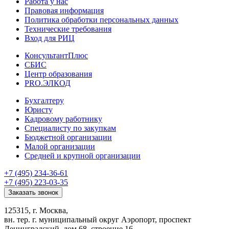
Работа у нас
Правовая информация
Политика обработки персональных данных
Технические требования
Вход для РИЦ
КонсультантПлюс
СБИС
Центр образования
PRO.ЭЛКОД
Бухгалтеру
Юристу
Кадровому работнику
Специалисту по закупкам
Бюджетной организации
Малой организации
Средней и крупной организации
+7 (495) 234-36-61
+7 (495) 223-03-35
Заказать звонок
125315, г. Москва,
вн. тер. г. муниципальный округ Аэропорт, проспект
Ленинградский, дом 68, строение 16