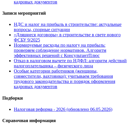
кадровых документов
Записи мероприятий
НДС и налог на прибыль в строительстве: актуальные
вопросы, спорные ситуации
«Длящиеся договоры» в строительстве в свете нового
ФСБУ 9/2025
Нормируемые расходы по налогу на прибыль:
проверяем соблюдение нормативов. Алгоритм
эффективных решений с КонсультантПлюс
Отказ в налоговом вычете по НДФЛ: алгоритм действий
налогоплательщика – физического лица
Особые категории работников (женщины,
совместители, вахтовики): учитываем требования
трудового законодательства и порядок оформления
кадровых документов
Подборки
Налоговая реформа - 2026 (обновлено 06.05.2026)
Справочная информация