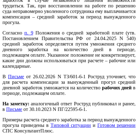
заработок в случае незаконного лишения возможности
трудиться. Так, при восстановлении на работе по решению
суда неправомерно уволенного сотрудника ему выплачивается
компенсация – средний заработок за период вынужденного
прогула.
Согласно
п. 9
Положения о средней заработной плате (утв.
Постановлением Правительства РФ от 24.04.2025 N 540)
средний заработок определяется путем умножения среднего
дневного заработка на количество дней в периоде,
подлежащем оплате. Указанное положение не конкретизирует,
какие дни должны использоваться при расчете – рабочие или
календарные.
В
Письме
от 26.02.2026 N ТЗ/601-6-1 Роструд уточняет, что
для расчета компенсации за вынужденный прогул средний
дневной заработок умножается на количество
рабочих дней
в
периоде
, подлежащем оплате.
На заметку:
аналогичный ответ Роструд публиковал и ранее,
в
Письме
от 30.10.2023 N ПГ/22595-6-1.
Примеры расчета среднего заработка за период вынужденного
прогула приведены в
Типовой ситуации
и
Готовом решении
СПС КонсультантПлюс.