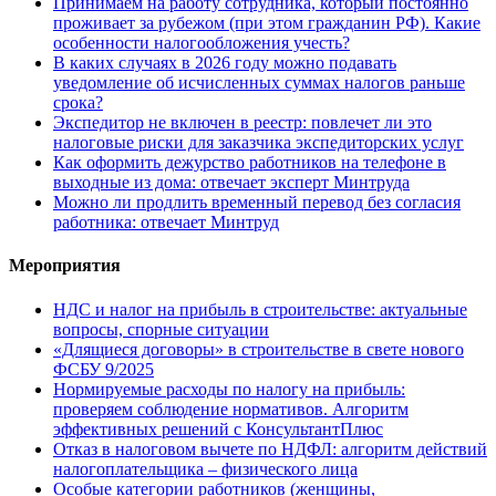
Принимаем на работу сотрудника, который постоянно
проживает за рубежом (при этом гражданин РФ). Какие
особенности налогообложения учесть?
В каких случаях в 2026 году можно подавать
уведомление об исчисленных суммах налогов раньше
срока?
Экспедитор не включен в реестр: повлечет ли это
налоговые риски для заказчика экспедиторских услуг
Как оформить дежурство работников на телефоне в
выходные из дома: отвечает эксперт Минтруда
Можно ли продлить временный перевод без согласия
работника: отвечает Минтруд
Мероприятия
НДС и налог на прибыль в строительстве: актуальные
вопросы, спорные ситуации
«Длящиеся договоры» в строительстве в свете нового
ФСБУ 9/2025
Нормируемые расходы по налогу на прибыль:
проверяем соблюдение нормативов. Алгоритм
эффективных решений с КонсультантПлюс
Отказ в налоговом вычете по НДФЛ: алгоритм действий
налогоплательщика – физического лица
Особые категории работников (женщины,