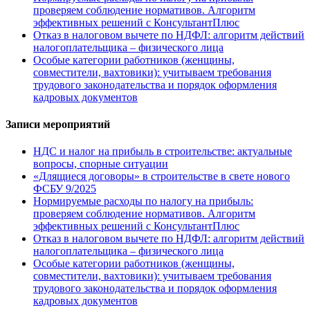
проверяем соблюдение нормативов. Алгоритм
эффективных решений с КонсультантПлюс
Отказ в налоговом вычете по НДФЛ: алгоритм действий
налогоплательщика – физического лица
Особые категории работников (женщины,
совместители, вахтовики): учитываем требования
трудового законодательства и порядок оформления
кадровых документов
Записи мероприятий
НДС и налог на прибыль в строительстве: актуальные
вопросы, спорные ситуации
«Длящиеся договоры» в строительстве в свете нового
ФСБУ 9/2025
Нормируемые расходы по налогу на прибыль:
проверяем соблюдение нормативов. Алгоритм
эффективных решений с КонсультантПлюс
Отказ в налоговом вычете по НДФЛ: алгоритм действий
налогоплательщика – физического лица
Особые категории работников (женщины,
совместители, вахтовики): учитываем требования
трудового законодательства и порядок оформления
кадровых документов