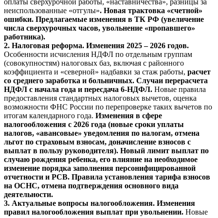
оплаты сверхурочной работы, «наставничества», разницы за
неиспользованные «отгулы»
.
Новая трактовка «счетной»
ошибки. Предлагаемые изменения в ТК РФ (увеличение
числа сверхурочных часов, увольнение «пропавшего»
работника).
2. Налоговая реформа. Изменения 2025 – 2026 годов.
Особенности исчисления НДФЛ по отдельным группам
(совокупностям) налоговых баз, включая с районного
коэффициента и «северной» надбавки за стаж работы,
расчет
со среднего заработка и больничных. Случаи перерасчета
НДФЛ с начала года и пересдача 6-НДФЛ.
Новые правила
предоставления стандартных налоговых вычетов, оценка
возможности ФНС России по перепроверке таких вычетов по
итогам календарного года.
Изменения в сфере
налогообложения с 2026 года (новые сроки уплаты
налогов, «авансовые» уведомления по налогам, отмена
льгот по страховым взносам, доначисление взносов с
выплат в пользу руководителя). Новый лимит выплат по
случаю рождения ребенка, его влияние на необходимое
изменение порядка заполнения персонифицированной
отчетности и РСВ. Правила установления тарифа взносов
на ОСНС, отмена подтверждения основного вида
деятельности.
3. Актуальные вопросы налогообложения. Изменения
правил налогообложения выплат при увольнении.
Новые