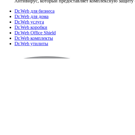
Антивирус, который предоставляет комплексную защиту 
Dr.Web для бизнеса
Dr.Web для дома
Dr.Web услуга
Dr.Web коробки
Dr.Web Office Shield
Dr.Web комплекты
Dr.Web утилиты