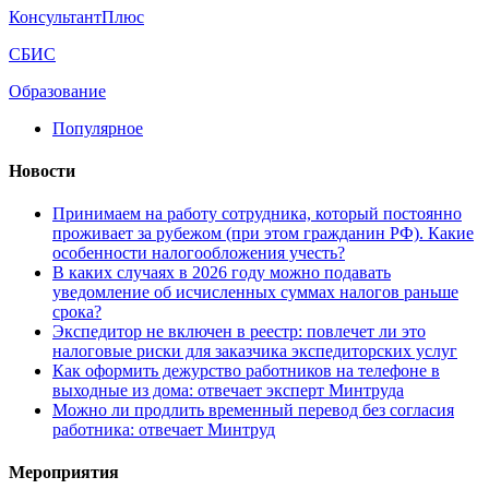
КонсультантПлюс
СБИС
Образование
Популярное
Новости
Принимаем на работу сотрудника, который постоянно
проживает за рубежом (при этом гражданин РФ). Какие
особенности налогообложения учесть?
В каких случаях в 2026 году можно подавать
уведомление об исчисленных суммах налогов раньше
срока?
Экспедитор не включен в реестр: повлечет ли это
налоговые риски для заказчика экспедиторских услуг
Как оформить дежурство работников на телефоне в
выходные из дома: отвечает эксперт Минтруда
Можно ли продлить временный перевод без согласия
работника: отвечает Минтруд
Мероприятия