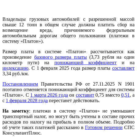
Владельцы грузовых автомобилей с разрешенной массой
свыше 12 тонн в общем случае должны платить сбор на
возмещение вреда, причиняемого федеральным
автомобильным дорогам общего пользования (платежи в
систему «Платон»).
Размер платы в системе «Платон» рассчитывается как
произведение
базового размера платы
(3,73 рубля на один
километр пути) на
понижающий коэффициент
и на
индексацию
. С 1 февраля 2025 года размер платы
составляет
3,34 руб./км.
Постановлением
Правительства РФ от 27.11.2025 N 1901
поэтапно отменяется понижающий коэффициент для системы
«Платон». С
1 марта 2026 года
он
составит
0,75 вместо
0,51
, а
с
1 февраля 2028 года
перестанет действовать.
На заметку
: платежи в систему «Платон» не уменьшают
транспортный налог, но могут быть учтены в составе прочих
расходов по налогу на прибыль в полном объеме. Подробно
об учете таких платежей рассказано в
Готовом решении
СПС
КонсультантПлюс.