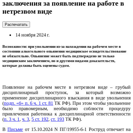
заключения за появление на работе в
нетрезвом виде
Распечатать
14 ноября 2024 г.
Возможности: при увольнении из-за нахождения на рабочем месте в
состоянии алкогольного опьянения медицинское освидетельствование
не обязательно. Опьянение может быть подтверждено не только
медицинским заключением, но и другими видами доказательств,
которые должны быть оценены судом.
Появление на рабочем месте в нетрезвом виде – грубый
дисциплинарный проступок, за который возможно
применение дисциплинарного взыскания в виде увольнения
(
подп.
«
б
»
п. 6 ч. 1 ст. 81
ТК РФ). При этом чтобы увольнение
было правомерным, необходимо соблюсти процедуру
привлечения работника к дисциплинарной ответственности
(
п. 3 ч. 1
,
ч. 3
,
5 ст. 192
,
ст. 193
ТК РФ).
В
Письме
от 15.10.2024 N ПГ/19955-6-1 Роструд отвечает на