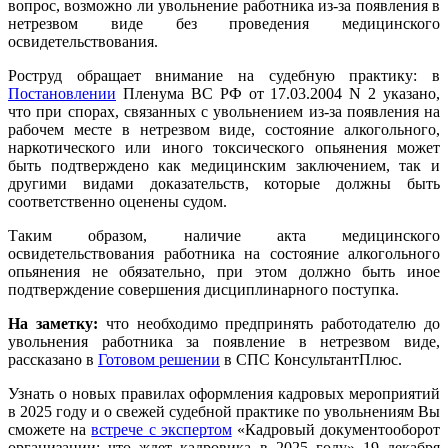
вопрос, возможно ли увольнение работника из-за появления в
нетрезвом виде без проведения медицинского
освидетельствования.
Роструд обращает внимание на судебную практику: в
Постановлении
Пленума ВС РФ от 17.03.2004 N 2 указано,
что при спорах, связанных с увольнением из-за появления на
рабочем месте в нетрезвом виде, состояние алкогольного,
наркотического или иного токсического опьянения может
быть подтверждено как медицинским заключением, так и
другими видами доказательств, которые должны быть
соответственно оценены судом.
Таким образом, наличие акта медицинского
освидетельствования работника на состояние алкогольного
опьянения не обязательно, при этом должно быть иное
подтверждение совершения дисциплинарного поступка.
На заметку:
что необходимо предпринять работодателю до
увольнения работника за появление в нетрезвом виде,
рассказано в
Готовом решении
в СПС КонсультантПлюс.
Узнать о новых правилах оформления кадровых мероприятий
в 2025 году и о свежей судебной практике по увольнениям Вы
сможете на
встрече с экспертом
«Кадровый документооборот
организации: что ждет кадровика в 2025 году» 19 декабря