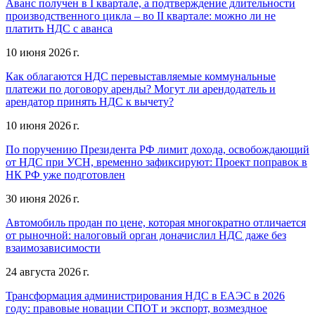
Аванс получен в I квартале, а подтверждение длительности
производственного цикла – во II квартале: можно ли не
платить НДС с аванса
10 июня 2026 г.
Как облагаются НДС перевыставляемые коммунальные
платежи по договору аренды? Могут ли арендодатель и
арендатор принять НДС к вычету?
10 июня 2026 г.
По поручению Президента РФ лимит дохода, освобождающий
от НДС при УСН, временно зафиксируют: Проект поправок в
НК РФ уже подготовлен
30 июня 2026 г.
Автомобиль продан по цене, которая многократно отличается
от рыночной: налоговый орган доначислил НДС даже без
взаимозависимости
24 августа 2026 г.
Трансформация администрирования НДС в ЕАЭС в 2026
году: правовые новации СПОТ и экспорт, возмездное