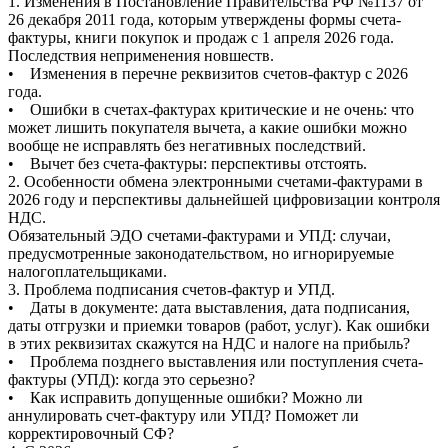
1. Изменения в Постановление Правительства РФ №1137 от
26 декабря 2011 года, которым утверждены формы счета-
фактуры, книги покупок и продаж с 1 апреля 2026 года.
Последствия неприменения новшеств.
• Изменения в перечне реквизитов счетов-фактур с 2026
года.
• Ошибки в счетах-фактурах критические и не очень: что
может лишить покупателя вычета, а какие ошибки можно
вообще не исправлять без негативных последствий.
• Вычет без счета-фактуры: перспективы отстоять.
2. Особенности обмена электронными счетами-фактурами в
2026 году и перспективы дальнейшей цифровизации контроля
НДС.
Обязательный ЭДО счетами-фактурами и УПД: случаи,
предусмотренные законодательством, но игнорируемые
налогоплательщиками.
3. Проблема подписания счетов-фактур и УПД.
• Даты в документе: дата выставления, дата подписания,
даты отгрузки и приемки товаров (работ, услуг). Как ошибки
в этих реквизитах скажутся на НДС и налоге на прибыль?
• Проблема позднего выставления или поступления счета-
фактуры (УПД): когда это серьезно?
• Как исправить допущенные ошибки? Можно ли
аннулировать счет-фактуру или УПД? Поможет ли
корректировочный СФ?