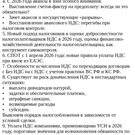
4. С 2026 года авансы в зоне особого внимания.
• Выставление счетов-фактур на предоплату: всегда ли это
обязательно?
• Зачет авансов и несуществующие «разрывы».
• Восстановление авансового НДС: перегибы при
налоговом контроле.
5. Новый подход налоговиков к оценке добросовестности
налогоплательщиков НДС в 2026 году, оценка финансово-
хозяйственной деятельности налогоплательщика, как
инструмент самоконтроля.
6. СПОТ с 1 апреля 2026 года: новые правила уплаты НДС
при ввозе из ЕАЭС.
7. Особенности исчисления НДС по переходящим договорам
с Без НДС на с НДС с учетом практики ВС РФ и КС РФ.
8. Существует ли риск доначисления НДС в нестандартных
ситуациях:
• выплата дивидендов натурой,
• задатки и обеспечительные платежи,
• штрафные санкции,
• возмещаемые расходы
• субсидии.
Выясняем порядок налогообложения в зависимости от
условий сделки.
9. Уплата НДС компаниями, применяющими УСН в 2026
году, пороговые значения для возникновения обязанности по