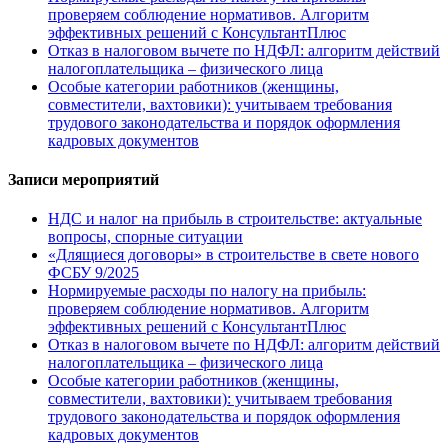
проверяем соблюдение нормативов. Алгоритм
эффективных решений с КонсультантПлюс
Отказ в налоговом вычете по НДФЛ: алгоритм действий
налогоплательщика – физического лица
Особые категории работников (женщины,
совместители, вахтовики): учитываем требования
трудового законодательства и порядок оформления
кадровых документов
Записи мероприятий
НДС и налог на прибыль в строительстве: актуальные
вопросы, спорные ситуации
«Длящиеся договоры» в строительстве в свете нового
ФСБУ 9/2025
Нормируемые расходы по налогу на прибыль:
проверяем соблюдение нормативов. Алгоритм
эффективных решений с КонсультантПлюс
Отказ в налоговом вычете по НДФЛ: алгоритм действий
налогоплательщика – физического лица
Особые категории работников (женщины,
совместители, вахтовики): учитываем требования
трудового законодательства и порядок оформления
кадровых документов