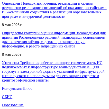
Определен Порядок заключения, реализации и оценки
результатов реализации соглашений об оказании российскими
ИТ-компаниями содействия в реализации образовательных
программ и внеурочной деятельности
8 мая 2026 г.
Определены критерии оценки информации, необходимой для
принятия Росмолодежью решений, являющихся основаниями
для включения сайтов, содержащих запрещенную
информацию, в реестр запрещенных сайтов
8 мая 2026 г.
Уточнены Требования, обеспечивающие совместимость ИС,
подключаемых к инфраструктуре взаимодействия ИС для
госуслуг в электронной форме с указанной инфраструктурой,
к каналу связи и используемым для его защиты средствам
криптографической защиты
КонсультантПлюс
СБИС
Образование