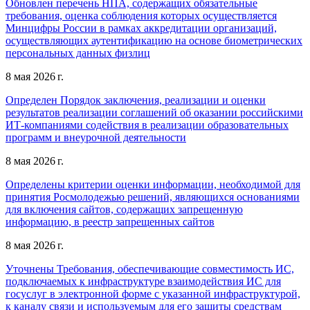
Обновлен перечень НПА, содержащих обязательные
требования, оценка соблюдения которых осуществляется
Минцифры России в рамках аккредитации организаций,
осуществляющих аутентификацию на основе биометрических
персональных данных физлиц
8 мая 2026 г.
Определен Порядок заключения, реализации и оценки
результатов реализации соглашений об оказании российскими
ИТ-компаниями содействия в реализации образовательных
программ и внеурочной деятельности
8 мая 2026 г.
Определены критерии оценки информации, необходимой для
принятия Росмолодежью решений, являющихся основаниями
для включения сайтов, содержащих запрещенную
информацию, в реестр запрещенных сайтов
8 мая 2026 г.
Уточнены Требования, обеспечивающие совместимость ИС,
подключаемых к инфраструктуре взаимодействия ИС для
госуслуг в электронной форме с указанной инфраструктурой,
к каналу связи и используемым для его защиты средствам