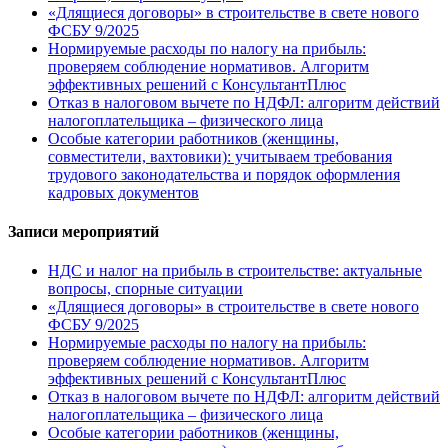
«Длящиеся договоры» в строительстве в свете нового
ФСБУ 9/2025
Нормируемые расходы по налогу на прибыль:
проверяем соблюдение нормативов. Алгоритм
эффективных решений с КонсультантПлюс
Отказ в налоговом вычете по НДФЛ: алгоритм действий
налогоплательщика – физического лица
Особые категории работников (женщины,
совместители, вахтовики): учитываем требования
трудового законодательства и порядок оформления
кадровых документов
Записи мероприятий
НДС и налог на прибыль в строительстве: актуальные
вопросы, спорные ситуации
«Длящиеся договоры» в строительстве в свете нового
ФСБУ 9/2025
Нормируемые расходы по налогу на прибыль:
проверяем соблюдение нормативов. Алгоритм
эффективных решений с КонсультантПлюс
Отказ в налоговом вычете по НДФЛ: алгоритм действий
налогоплательщика – физического лица
Особые категории работников (женщины,