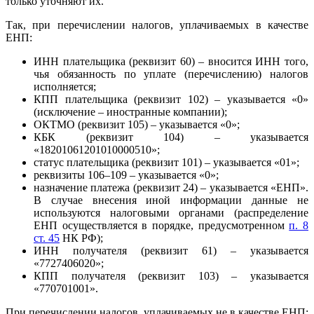
только уточняют их.
Так, при перечислении налогов, уплачиваемых в качестве
ЕНП:
ИНН плательщика (реквизит 60) – вносится ИНН того,
чья обязанность по уплате (перечислению) налогов
исполняется;
КПП плательщика (реквизит 102) – указывается «0»
(исключение – иностранные компании);
ОКТМО (реквизит 105) – указывается «0»;
КБК (реквизит 104) – указывается
«18201061201010000510»;
статус плательщика (реквизит 101) – указывается «01»;
реквизиты 106–109 – указывается «0»;
назначение платежа (реквизит 24) – указывается «ЕНП».
В случае внесения иной информации данные не
используются налоговыми органами (распределение
ЕНП осуществляется в порядке, предусмотренном
п. 8
ст. 45
НК РФ);
ИНН получателя (реквизит 61) – указывается
«7727406020»;
КПП получателя (реквизит 103) – указывается
«770701001».
При перечислении налогов, уплачиваемых не в качестве ЕНП: