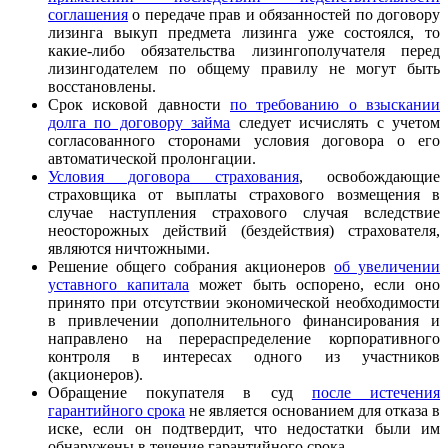
соглашения
о передаче прав и обязанностей по договору
лизинга выкуп предмета лизинга уже состоялся, то
какие-либо обязательства лизингополучателя перед
лизингодателем по общему правилу не могут быть
восстановлены.
Срок исковой давности
по требованию о взыскании
долга по договору займа
следует исчислять с учетом
согласованного сторонами условия договора о его
автоматической пролонгации.
Условия договора страхования
, освобождающие
страховщика от выплаты страхового возмещения в
случае наступления страхового случая вследствие
неосторожных действий (бездействия) страхователя,
являются ничтожными.
Решение общего собрания акционеров
об увеличении
уставного капитала
может быть оспорено, если оно
принято при отсутствии экономической необходимости
в привлечении дополнительного финансирования и
направлено на перераспределение корпоративного
контроля в интересах одного из участников
(акционеров).
Обращение покупателя в суд
после истечения
гарантийного срока
не является основанием для отказа в
иске, если он подтвердит, что недостатки были им
обнаружены в течение гарантийного срока.