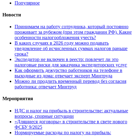
Популярное
Новости
Принимаем на работу сотрудника, который постоянно
проживает за рубежом (при этом гражданин РФ). Какие
особенности налогообложения учесть?
В каких случаях в 2026 году можно подавать
уведомление об исчисленных суммах налогов раньше
срока?
Экспедитор не включен в реестр: повлечет ли это
налоговые риски для заказчика экспедиторских услуг
Как оформить дежурство работников на телефоне в
выходные из дома: отвечает эксперт Минтруда
Можно ли продлить временный перевод без согласия
работника: отвечает Минтруд
Мероприятия
НДС и налог на прибыль в строительстве: актуальные
вопросы, спорные ситуации
«Длящиеся договоры» в строительстве в свете нового
ФСБУ 9/2025
Нормируемые расходы по налогу на прибыль: