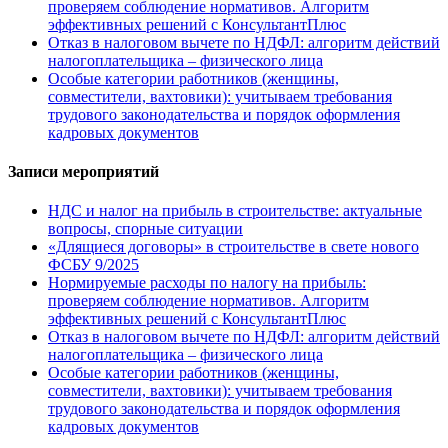
проверяем соблюдение нормативов. Алгоритм
эффективных решений с КонсультантПлюс
Отказ в налоговом вычете по НДФЛ: алгоритм действий
налогоплательщика – физического лица
Особые категории работников (женщины,
совместители, вахтовики): учитываем требования
трудового законодательства и порядок оформления
кадровых документов
Записи мероприятий
НДС и налог на прибыль в строительстве: актуальные
вопросы, спорные ситуации
«Длящиеся договоры» в строительстве в свете нового
ФСБУ 9/2025
Нормируемые расходы по налогу на прибыль:
проверяем соблюдение нормативов. Алгоритм
эффективных решений с КонсультантПлюс
Отказ в налоговом вычете по НДФЛ: алгоритм действий
налогоплательщика – физического лица
Особые категории работников (женщины,
совместители, вахтовики): учитываем требования
трудового законодательства и порядок оформления
кадровых документов