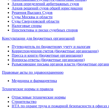
Архив определений арбитражных судов
Архив решений судов общей юрисдикции
Решения Высших Судов
Суды Москвы и области
Суды Свердловской области
Налоговые споры
Перспективы и риски судебных споров
Консультации для бюджетных организаций
Путеводитель по бюджетному учету и налогам
Корреспонденция счетов (бюджетные организации)
Пресса и книги (бюджетные организации)
Вопросы-ответы (бюджетные организации)
Разъясняющие письма органов власти (бюджетные орган
Правовые акты по здравоохранению
Медицина и фармацевтика
Технические нормы и правила
Отраслевые технические нормы
Строительство
НТА по охране труда и пожарной безопасности в офисах