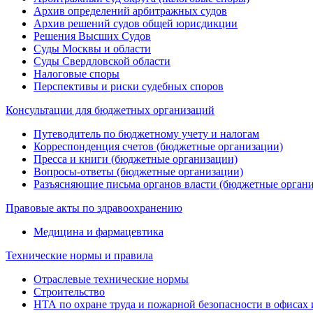
Архив определений арбитражных судов
Архив решений судов общей юрисдикции
Решения Высших Судов
Суды Москвы и области
Суды Свердловской области
Налоговые споры
Перспективы и риски судебных споров
Консультации для бюджетных организаций
Путеводитель по бюджетному учету и налогам
Корреспонденция счетов (бюджетные организации)
Пресса и книги (бюджетные организации)
Вопросы-ответы (бюджетные организации)
Разъясняющие письма органов власти (бюджетные орган
Правовые акты по здравоохранению
Медицина и фармацевтика
Технические нормы и правила
Отраслевые технические нормы
Строительство
НТА по охране труда и пожарной безопасности в офисах