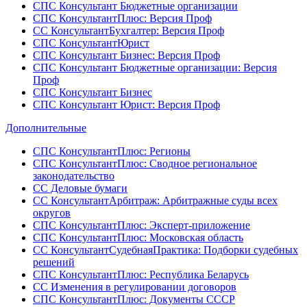
СПС Консультант Бюджетные организации
СПС КонсультантПлюс: Версия Проф
СС КонсультантБухгалтер: Версия Проф
СПС КонсультантЮрист
СПС Консультант Бизнес: Версия Проф
СПС Консультант Бюджетные организации: Версия
Проф
СПС Консультант Бизнес
СПС Консультант Юрист: Версия Проф
Дополнительные
СПС КонсультантПлюс: Регионы
СПС КонсультантПлюс: Сводное региональное
законодательство
СС Деловые бумаги
СС КонсультантАрбитраж: Арбитражные суды всех
округов
СПС КонсультантПлюс: Эксперт-приложение
СПС КонсультантПлюс: Московская область
СС КонсультантСудебнаяПрактика: Подборки судебных
решений
СПС КонсультантПлюс: Республика Беларусь
СС Изменения в регулировании договоров
СПС КонсультантПлюс: Документы СССР