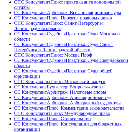
СПС КонсультантПлюс: практика антимонопольной
службы
СС КонсультантАрбитраж: Все апелляционные суды
СС КонсультантПлюс: Проекты правовых актов
СПС КонсультантПлюс: Санкт-Петербург и
Ленинградская область
СС КонсультантСудебнаяПрактика: Суды Москвы и
области
СС КонсультантСудебнаяПрактика: Суды Санкт-
Петербурга и Ленинградской области
СПС КонсультантПлюс: Москва Проф
СС КонсультантСудебнаяПрактика: Суды Свердловской
области
СС КонсультантСудебнаяПрактика: Суды общей
юрисдикции
СПС КонсультантПлюс: Московский выпуск
СС КонсультантБухгалтер: Вопросы-ответы
СС КонсультантАрбитраж: Налоговые споры
СС КонсультантАрбитраж: Апелляционный суд
СС КонсультантАрбитраж: Арбитражный суд округа
СС КонсультантПлюс: Комментарии законодательства
СПС КонсультантПлюс: Международное право
СС КонсультантПлюс: Строительство
СС КонсультантПлюс: Консультации для бюджетных
организаций