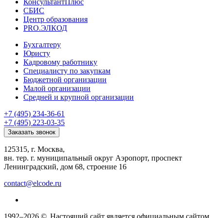
КонсультантПлюс
СБИС
Центр образования
PRO.ЭЛКОД
Бухгалтеру
Юристу
Кадровому работнику
Специалисту по закупкам
Бюджетной организации
Малой организации
Средней и крупной организации
+7 (495) 234-36-61
+7 (495) 223-03-35
Заказать звонок
125315, г. Москва,
вн. тер. г. муниципальный округ Аэропорт, проспект
Ленинградский, дом 68, строение 16
contact@elcode.ru
1992–2026 ©
Настоящий сайт является официальным сайтом