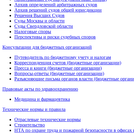
Архив определений арбитражных судов
Архив решений судов общей юрисдикции
Решения Высших Судов
Суды Москвы и области
Суды Свердловской области
Налоговые споры
Перспективы и риски судебных споров
Консультации для бюджетных организаций
Путеводитель по бюджетному учету и налогам
Корреспонденция счетов (бюджетные организации)
Пресса и книги (бюджетные организации)
Вопросы-ответы (бюджетные организации)
Разъясняющие письма органов власти (бюджетные орган
Правовые акты по здравоохранению
Медицина и фармацевтика
Технические нормы и правила
Отраслевые технические нормы
Строительство
НТА по охране труда и пожарной безопасности в офисах