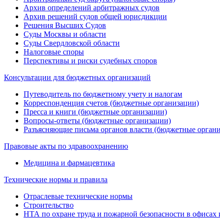
Архив определений арбитражных судов
Архив решений судов общей юрисдикции
Решения Высших Судов
Суды Москвы и области
Суды Свердловской области
Налоговые споры
Перспективы и риски судебных споров
Консультации для бюджетных организаций
Путеводитель по бюджетному учету и налогам
Корреспонденция счетов (бюджетные организации)
Пресса и книги (бюджетные организации)
Вопросы-ответы (бюджетные организации)
Разъясняющие письма органов власти (бюджетные орган
Правовые акты по здравоохранению
Медицина и фармацевтика
Технические нормы и правила
Отраслевые технические нормы
Строительство
НТА по охране труда и пожарной безопасности в офисах