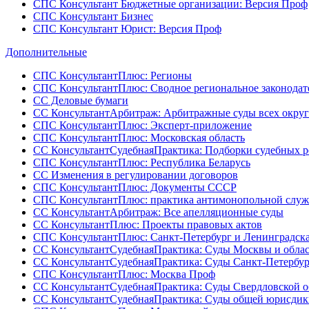
СПС Консультант Бюджетные организации: Версия Проф
СПС Консультант Бизнес
СПС Консультант Юрист: Версия Проф
Дополнительные
СПС КонсультантПлюс: Регионы
СПС КонсультантПлюс: Сводное региональное законодат
СС Деловые бумаги
СС КонсультантАрбитраж: Арбитражные суды всех окру
СПС КонсультантПлюс: Эксперт-приложение
СПС КонсультантПлюс: Московская область
СС КонсультантСудебнаяПрактика: Подборки судебных 
СПС КонсультантПлюс: Республика Беларусь
СС Изменения в регулировании договоров
СПС КонсультантПлюс: Документы СССР
СПС КонсультантПлюс: практика антимонопольной слу
СС КонсультантАрбитраж: Все апелляционные суды
СС КонсультантПлюс: Проекты правовых актов
СПС КонсультантПлюс: Санкт-Петербург и Ленинградска
СС КонсультантСудебнаяПрактика: Суды Москвы и обла
СС КонсультантСудебнаяПрактика: Суды Санкт-Петербур
СПС КонсультантПлюс: Москва Проф
СС КонсультантСудебнаяПрактика: Суды Свердловской о
СС КонсультантСудебнаяПрактика: Суды общей юрисди