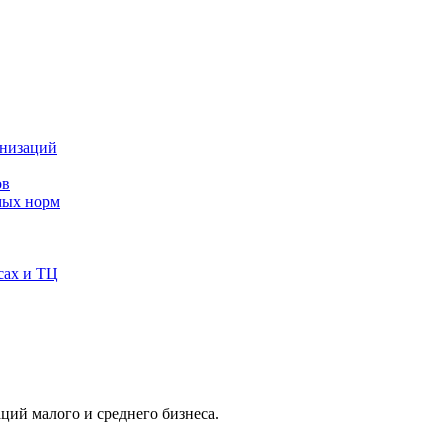
анизаций
ов
мых норм
сах и ТЦ
ций малого и среднего бизнеса.