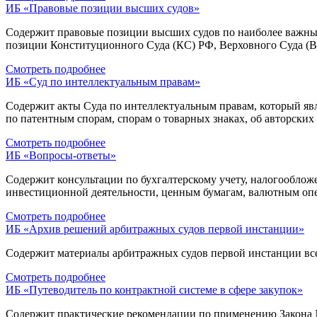
ИБ «Правовые позиции высших судов»
Содержит правовые позиции высших судов по наиболее важны
позиции Конституционного Суда (КС) РФ, Верховного Суда (
Смотреть подробнее
ИБ «Суд по интеллектуальным правам»
Содержит акты Суда по интеллектуальным правам, который яв
по патентным спорам, спорам о товарных знаках, об авторски
Смотреть подробнее
ИБ «Вопросы-ответы»
Содержит консультации по бухгалтерскому учету, налогооблож
инвестиционной деятельности, ценным бумагам, валютным опе
Смотреть подробнее
ИБ «Архив решений арбитражных судов первой инстанции»
Содержит материалы арбитражных судов первой инстанции все
Смотреть подробнее
ИБ «Путеводитель по контрактной системе в сфере закупок»
Содержит практические рекомендации по применению Закона №