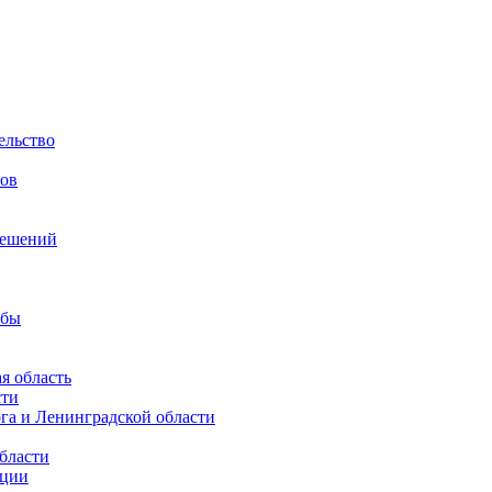
ельство
гов
решений
жбы
я область
сти
га и Ленинградской области
бласти
кции