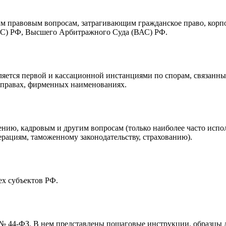
м правовым вопросам, затрагивающим гражданское право, корп
ВС) РФ, Высшего Арбитражного Суда (ВАС) РФ.
ляется первой и кассационной инстанциями по спорам, связанн
х правах, фирменных наименованиях.
ению, кадровым и другим вопросам (только наиболее часто испо
рациям, таможенному законодательству, страхованию).
х субъектов РФ.
 44-ФЗ. В нем представлены пошаговые инструкции, образцы д