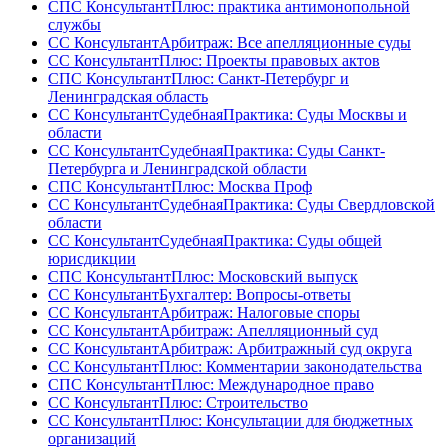
СПС КонсультантПлюс: практика антимонопольной
службы
СС КонсультантАрбитраж: Все апелляционные суды
СС КонсультантПлюс: Проекты правовых актов
СПС КонсультантПлюс: Санкт-Петербург и
Ленинградская область
СС КонсультантСудебнаяПрактика: Суды Москвы и
области
СС КонсультантСудебнаяПрактика: Суды Санкт-
Петербурга и Ленинградской области
СПС КонсультантПлюс: Москва Проф
СС КонсультантСудебнаяПрактика: Суды Свердловской
области
СС КонсультантСудебнаяПрактика: Суды общей
юрисдикции
СПС КонсультантПлюс: Московский выпуск
СС КонсультантБухгалтер: Вопросы-ответы
СС КонсультантАрбитраж: Налоговые споры
СС КонсультантАрбитраж: Апелляционный суд
СС КонсультантАрбитраж: Арбитражный суд округа
СС КонсультантПлюс: Комментарии законодательства
СПС КонсультантПлюс: Международное право
СС КонсультантПлюс: Строительство
СС КонсультантПлюс: Консультации для бюджетных
организаций