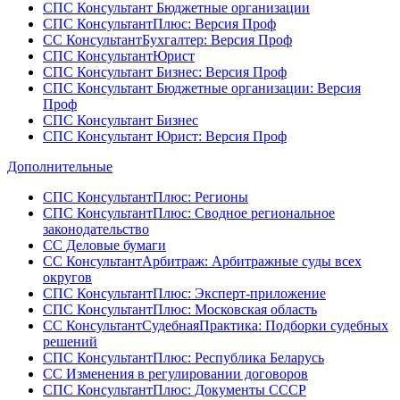
СПС Консультант Бюджетные организации
СПС КонсультантПлюс: Версия Проф
СС КонсультантБухгалтер: Версия Проф
СПС КонсультантЮрист
СПС Консультант Бизнес: Версия Проф
СПС Консультант Бюджетные организации: Версия
Проф
СПС Консультант Бизнес
СПС Консультант Юрист: Версия Проф
Дополнительные
СПС КонсультантПлюс: Регионы
СПС КонсультантПлюс: Сводное региональное
законодательство
СС Деловые бумаги
СС КонсультантАрбитраж: Арбитражные суды всех
округов
СПС КонсультантПлюс: Эксперт-приложение
СПС КонсультантПлюс: Московская область
СС КонсультантСудебнаяПрактика: Подборки судебных
решений
СПС КонсультантПлюс: Республика Беларусь
СС Изменения в регулировании договоров
СПС КонсультантПлюс: Документы СССР