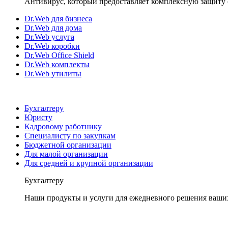
Антивирус, который предоставляет комплексную защиту 
Dr.Web для бизнеса
Dr.Web для дома
Dr.Web услуга
Dr.Web коробки
Dr.Web Office Shield
Dr.Web комплекты
Dr.Web утилиты
Бухгалтеру
Юристу
Кадровому работнику
Специалисту по закупкам
Бюджетной организации
Для малой организации
Для средней и крупной организации
Бухгалтеру
Наши продукты и услуги для ежедневного решения ваши