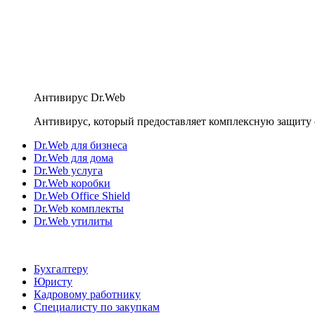
Антивирус Dr.Web
Антивирус, который предоставляет комплексную защиту 
Dr.Web для бизнеса
Dr.Web для дома
Dr.Web услуга
Dr.Web коробки
Dr.Web Office Shield
Dr.Web комплекты
Dr.Web утилиты
Бухгалтеру
Юристу
Кадровому работнику
Специалисту по закупкам