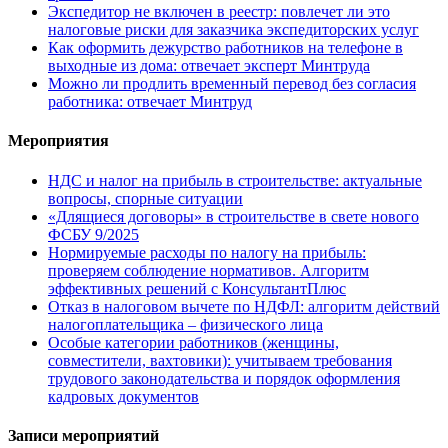
Экспедитор не включен в реестр: повлечет ли это
налоговые риски для заказчика экспедиторских услуг
Как оформить дежурство работников на телефоне в
выходные из дома: отвечает эксперт Минтруда
Можно ли продлить временный перевод без согласия
работника: отвечает Минтруд
Мероприятия
НДС и налог на прибыль в строительстве: актуальные
вопросы, спорные ситуации
«Длящиеся договоры» в строительстве в свете нового
ФСБУ 9/2025
Нормируемые расходы по налогу на прибыль:
проверяем соблюдение нормативов. Алгоритм
эффективных решений с КонсультантПлюс
Отказ в налоговом вычете по НДФЛ: алгоритм действий
налогоплательщика – физического лица
Особые категории работников (женщины,
совместители, вахтовики): учитываем требования
трудового законодательства и порядок оформления
кадровых документов
Записи мероприятий