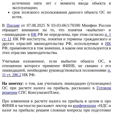
истечении пяти лет с момента ввода объекта в
эксплуатацию;
срок полезного использования данного объекта ОС не
истек.
В
Письме
от 07.08.2025 N 03-03-06/1/76590 Минфин России
обращает внимание на то, что понятия «выбытие» и
«ликвидация» в
НК
РФ не определены, при этом согласно
п. 1
ст. 11
НК РФ институты, понятия и термины гражданского и
других отраслей законодательства РФ, используемые в
НК
РФ, применяются в том значении, в каком они используются в
этих отраслях законодательства.
Учитывая изложенное, если выбытие объекта ОС, в
отношении которого применен ФИНВ, не связано с его
ликвидацией, необходимо руководствоваться положениями
п.
11 ст. 286.2
НК РФ.
На заметку
: о том, как учитывать ликвидацию (утилизацию)
ОС при расчете налога на прибыль, рассказано в
Готовом
решении
СПС КонсультантПлюс.
Про изменения в расчете налога на прибыль в целом и про
ФИНВ в частности расскажет лектор на
конференции
«НДС и
налог на прибыль: решаем сложные вопросы при подготовке