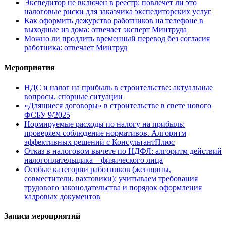
Экспедитор не включен в реестр: повлечет ли это
налоговые риски для заказчика экспедиторских услуг
Как оформить дежурство работников на телефоне в
выходные из дома: отвечает эксперт Минтруда
Можно ли продлить временный перевод без согласия
работника: отвечает Минтруд
Мероприятия
НДС и налог на прибыль в строительстве: актуальные
вопросы, спорные ситуации
«Длящиеся договоры» в строительстве в свете нового
ФСБУ 9/2025
Нормируемые расходы по налогу на прибыль:
проверяем соблюдение нормативов. Алгоритм
эффективных решений с КонсультантПлюс
Отказ в налоговом вычете по НДФЛ: алгоритм действий
налогоплательщика – физического лица
Особые категории работников (женщины,
совместители, вахтовики): учитываем требования
трудового законодательства и порядок оформления
кадровых документов
Записи мероприятий