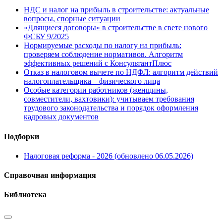
НДС и налог на прибыль в строительстве: актуальные
вопросы, спорные ситуации
«Длящиеся договоры» в строительстве в свете нового
ФСБУ 9/2025
Нормируемые расходы по налогу на прибыль:
проверяем соблюдение нормативов. Алгоритм
эффективных решений с КонсультантПлюс
Отказ в налоговом вычете по НДФЛ: алгоритм действий
налогоплательщика – физического лица
Особые категории работников (женщины,
совместители, вахтовики): учитываем требования
трудового законодательства и порядок оформления
кадровых документов
Подборки
Налоговая реформа - 2026 (обновлено 06.05.2026)
Справочная информация
Библиотека