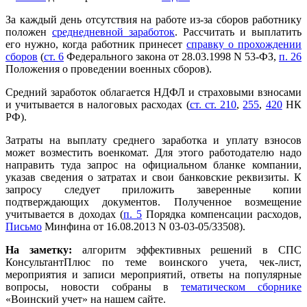
За каждый день отсутствия на работе из-за сборов работнику
положен
среднедневной заработок
. Рассчитать и выплатить
его нужно, когда работник принесет
справку о прохождении
сборов
(
ст. 6
Федерального закона от 28.03.1998 N 53-ФЗ,
п. 26
Положения о проведении военных сборов).
Средний заработок облагается НДФЛ и страховыми взносами
и учитывается в налоговых расходах (
ст. ст. 210
,
255
,
420
НК
РФ).
Затраты на выплату среднего заработка и уплату взносов
может возместить военкомат. Для этого работодателю надо
направить туда запрос на официальном бланке компании,
указав сведения о затратах и свои банковские реквизиты. К
запросу следует приложить заверенные копии
подтверждающих документов. Полученное возмещение
учитывается в доходах (
п. 5
Порядка компенсации расходов,
Письмо
Минфина от 16.08.2013 N 03-03-05/33508).
На заметку:
алгоритм эффективных решений в СПС
КонсультантПлюс по теме воинского учета, чек-лист,
мероприятия и записи мероприятий, ответы на популярные
вопросы, новости собраны в
тематическом сборнике
«Воинский учет» на нашем сайте.