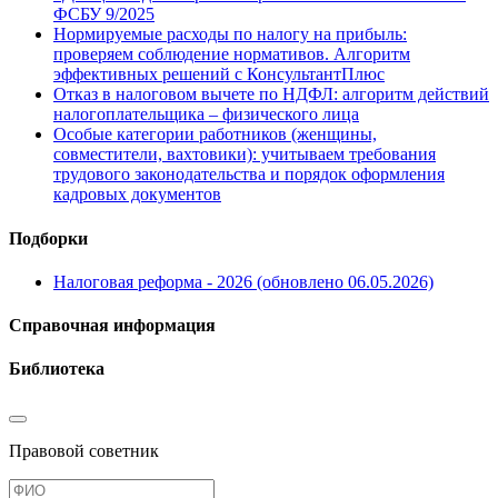
ФСБУ 9/2025
Нормируемые расходы по налогу на прибыль:
проверяем соблюдение нормативов. Алгоритм
эффективных решений с КонсультантПлюс
Отказ в налоговом вычете по НДФЛ: алгоритм действий
налогоплательщика – физического лица
Особые категории работников (женщины,
совместители, вахтовики): учитываем требования
трудового законодательства и порядок оформления
кадровых документов
Подборки
Налоговая реформа - 2026 (обновлено 06.05.2026)
Справочная информация
Библиотека
Правовой советник