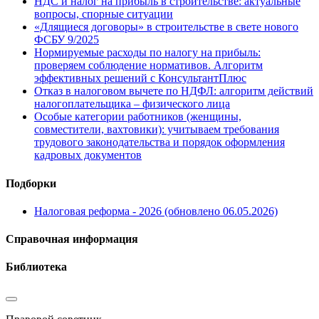
НДС и налог на прибыль в строительстве: актуальные
вопросы, спорные ситуации
«Длящиеся договоры» в строительстве в свете нового
ФСБУ 9/2025
Нормируемые расходы по налогу на прибыль:
проверяем соблюдение нормативов. Алгоритм
эффективных решений с КонсультантПлюс
Отказ в налоговом вычете по НДФЛ: алгоритм действий
налогоплательщика – физического лица
Особые категории работников (женщины,
совместители, вахтовики): учитываем требования
трудового законодательства и порядок оформления
кадровых документов
Подборки
Налоговая реформа - 2026 (обновлено 06.05.2026)
Справочная информация
Библиотека