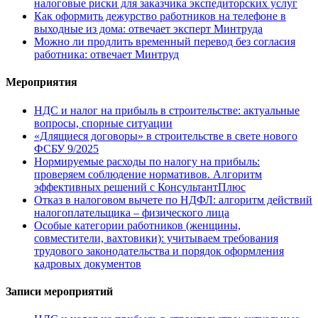
налоговые риски для заказчика экспедиторских услуг
Как оформить дежурство работников на телефоне в
выходные из дома: отвечает эксперт Минтруда
Можно ли продлить временный перевод без согласия
работника: отвечает Минтруд
Мероприятия
НДС и налог на прибыль в строительстве: актуальные
вопросы, спорные ситуации
«Длящиеся договоры» в строительстве в свете нового
ФСБУ 9/2025
Нормируемые расходы по налогу на прибыль:
проверяем соблюдение нормативов. Алгоритм
эффективных решений с КонсультантПлюс
Отказ в налоговом вычете по НДФЛ: алгоритм действий
налогоплательщика – физического лица
Особые категории работников (женщины,
совместители, вахтовики): учитываем требования
трудового законодательства и порядок оформления
кадровых документов
Записи мероприятий