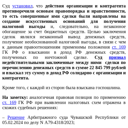
Суд
установил
, что
действия организации и контрагента
противоречили основам правопорядка и нравственности,
то есть совершенные ими сделки были направлены на
создание искусственных оснований для получения
налоговой выгоды
и, следовательно, на незаконное
обогащение за счет бюджетных средств. Целью заключения
сделок являлся незаконный вывод денежных средств,
получение необоснованной налоговой выгоды, в связи с чем
к данным правоотношениям применимы положения
ст. 169
ГК РФ о взыскании в доход РФ денежных средств,
полученных по ничтожной сделке.
Суд
признал
недействительными заключенные между ними сделки по
перечислению денежных средств в сумме 22 845 799 рублей
и взыскал эту сумму в доход РФ солидарно с организации и
контрагента.
Кроме того, с каждой из сторон была взыскана госпошлина.
На заметку:
аналогичная правовая позиция по применению
ст. 169
ГК РФ при выявлении налоговых схем отражена в
схожих судебных решениях:
–
Решение
Арбитражного суда Чувашской Республики от
05.02.2024 по делу N А79-4318/2023;