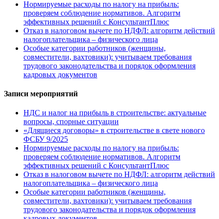
Нормируемые расходы по налогу на прибыль:
проверяем соблюдение нормативов. Алгоритм
эффективных решений с КонсультантПлюс
Отказ в налоговом вычете по НДФЛ: алгоритм действий
налогоплательщика – физического лица
Особые категории работников (женщины,
совместители, вахтовики): учитываем требования
трудового законодательства и порядок оформления
кадровых документов
Записи мероприятий
НДС и налог на прибыль в строительстве: актуальные
вопросы, спорные ситуации
«Длящиеся договоры» в строительстве в свете нового
ФСБУ 9/2025
Нормируемые расходы по налогу на прибыль:
проверяем соблюдение нормативов. Алгоритм
эффективных решений с КонсультантПлюс
Отказ в налоговом вычете по НДФЛ: алгоритм действий
налогоплательщика – физического лица
Особые категории работников (женщины,
совместители, вахтовики): учитываем требования
трудового законодательства и порядок оформления
кадровых документов