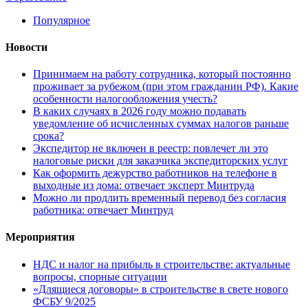
Популярное
Новости
Принимаем на работу сотрудника, который постоянно
проживает за рубежом (при этом гражданин РФ). Какие
особенности налогообложения учесть?
В каких случаях в 2026 году можно подавать
уведомление об исчисленных суммах налогов раньше
срока?
Экспедитор не включен в реестр: повлечет ли это
налоговые риски для заказчика экспедиторских услуг
Как оформить дежурство работников на телефоне в
выходные из дома: отвечает эксперт Минтруда
Можно ли продлить временный перевод без согласия
работника: отвечает Минтруд
Мероприятия
НДС и налог на прибыль в строительстве: актуальные
вопросы, спорные ситуации
«Длящиеся договоры» в строительстве в свете нового
ФСБУ 9/2025