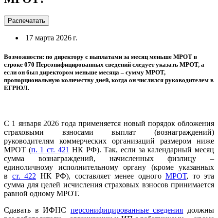
Распечатать
17 марта 2026 г.
Возможности: по директору с выплатами за месяц меньше МРОТ в
строке 070 Персонифицированных сведений следует указать МРОТ, а
если он был директором меньше месяца – сумму МРОТ,
пропорциональную количеству дней, когда он числился руководителем в
ЕГРЮЛ.
С 1 января 2026 года применяется новый порядок обложения
страховыми взносами выплат (вознаграждений)
руководителям коммерческих организаций размером ниже
МРОТ (
п. 1 ст. 421
НК РФ). Так, если за календарный месяц
сумма вознаграждений, начисленных физлицу –
единоличному исполнительному органу (кроме указанных
в
ст. 422
НК РФ), составляет менее одного
МРОТ
, то эта
сумма для целей исчисления страховых взносов принимается
равной одному МРОТ.
Сдавать в ИФНС
персонифицированные сведения
должны