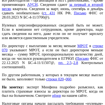
все работодатели – организации и ИП с работниками, – кроме
применяющих
АУСН
. Сведения сдают
за первый и второй
месяц
квартала. Сведения за март, июнь, сентябрь и декабрь
сдавать необязательно (
ст. 431
НК РФ,
Письмо
ФНС от
28.03.2023 N БС-4-11/3700@).
Нулевых персонифицированных сведений быть не может.
Если в компании нет сотрудников, кроме директора, надо
сдать сведения на него, даже если он не получает зарплату
или является единственным учредителем.
По директору с выплатами за месяц меньше
МРОТ
в
строке
070
указывают МРОТ, а если он был директором меньше
месяца – сумму МРОТ, пропорциональную количеству дней,
когда он числился руководителем в ЕГРЮЛ (
Письмо
ФНС от
22.12.2025 N БС-4-11/11507@,
пп. 2.5
–
2.8
Контрольных
соотношений).
По другим работникам, у которых в текущем месяце выплат
не было, заполняют только
строки 020
–
060
.
На заметку:
эксперт Минфина подробно разъяснил, как
платить страховые взносы за директора по МРОТ, когда он
был на больничном. Смотрите
обзор
на нашем сайте.
Налоговые органы начали рассылать требования «нулевым»