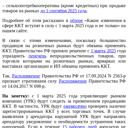
– сельхозпотребкооперативы (кроме кредитных) при продаже
товаров на рынках
до 1 сентября 2025 года
.
Подробнее об этом рассказано в
обзоре
«Какие изменения в
сфере ККТ вступят в силу с 1 марта 2025 года и не только» на
нашем сайте.
В связи с этими изменениями, поскольку большинство
продавцов на розничных рынках будут обязаны применять
ККТ, Правительство РФ приняло решение с
1 марта 2025
года
упразднить
перечень
непродовольственных товаров, при
торговле которыми на розничных рынках, ярмарках или
выставках организации и ИП обязаны применять ККТ.
Так,
Распоряжение
Правительства РФ от 17.09.2024 N 2563-р
признает утратившим силу
Распоряжение
Правительства РФ
от 14.04.2017 N 698-р.
На заметку:
с 1 марта 2025 года управляющие рынком
компании (УРК) будут следить за применением продавцами
ККТ. В частности, УРК будут
ежемесячно
проверять наличие
зарегистрированных ККТ у всех торговых точек. В случае
выявления у арендатора нарушений УРК будет направлять
арендатору уведомление о необходимости устранения таких
нарушений. Если в течение
15 рабочих дней
арендатор не