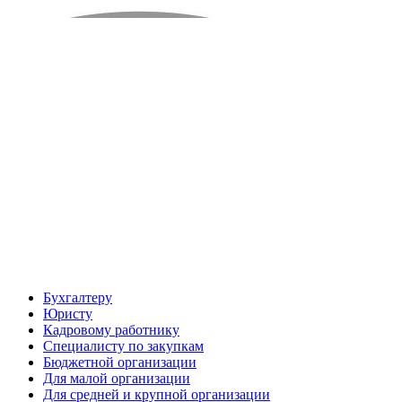
Бухгалтеру
Юристу
Кадровому работнику
Специалисту по закупкам
Бюджетной организации
Для малой организации
Для средней и крупной организации