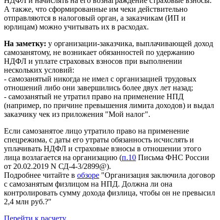
НДФЛ и начислять на его вознаграждение страховые взносы.
А также, что сформированные им чеки действительно
отправляются в налоговый орган, а заказчикам (ИП и
юрлицам) можно учитывать их в расходах.
На заметку:
у организации-заказчика, выплачивающей доход
самозанятому, не возникает обязанностей по удержанию
НДФЛ и уплате страховых взносов при выполнении
нескольких условий:
- самозанятый никогда не имел с организацией трудовых
отношений либо они завершились более двух лет назад;
- самозанятый не утратил право на применение НПД
(например, по причине превышения лимита доходов) и выдал
заказчику чек из приложения "Мой налог".
Если самозанятое лицо утратило право на применение
спецрежима, с даты его утраты обязанность исчислять и
уплачивать НДФЛ и страховые взносы в отношении этого
лица возлагается на организацию (
п.10
Письма ФНС России
от 20.02.2019 N СД-4-3/2899@).
Подробнее читайте в
обзоре
"Организация заключила договор
с самозанятым физлицом на НПД. Должна ли она
контролировать сумму дохода физлица, чтобы он не превысил
2,4 млн руб.?"
Перейти к расчету