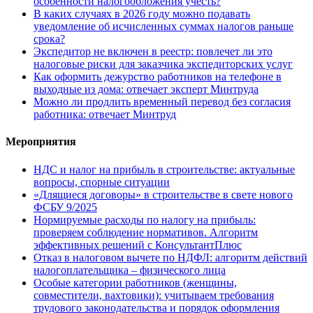
особенности налогообложения учесть?
В каких случаях в 2026 году можно подавать
уведомление об исчисленных суммах налогов раньше
срока?
Экспедитор не включен в реестр: повлечет ли это
налоговые риски для заказчика экспедиторских услуг
Как оформить дежурство работников на телефоне в
выходные из дома: отвечает эксперт Минтруда
Можно ли продлить временный перевод без согласия
работника: отвечает Минтруд
Мероприятия
НДС и налог на прибыль в строительстве: актуальные
вопросы, спорные ситуации
«Длящиеся договоры» в строительстве в свете нового
ФСБУ 9/2025
Нормируемые расходы по налогу на прибыль:
проверяем соблюдение нормативов. Алгоритм
эффективных решений с КонсультантПлюс
Отказ в налоговом вычете по НДФЛ: алгоритм действий
налогоплательщика – физического лица
Особые категории работников (женщины,
совместители, вахтовики): учитываем требования
трудового законодательства и порядок оформления