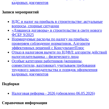
кадровых документов
Записи мероприятий
НДС и налог на прибыль в строительстве: актуальные
вопросы, спорные ситуации
«Длящиеся договоры» в строительстве в свете нового
ФСБУ 9/2025
Нормируемые расходы по налогу на прибыль:
проверяем соблюдение нормативов. Алгоритм
эффективных решений с КонсультантПлюс
Отказ в налоговом вычете по НДФЛ: алгоритм действий
налогоплательщика – физического лица
Особые категории работников (женщины,
совместители, вахтовики): учитываем требования
трудового законодательства и порядок оформления
кадровых документов
Подборки
Налоговая реформа - 2026 (обновлено 06.05.2026)
Справочная информация