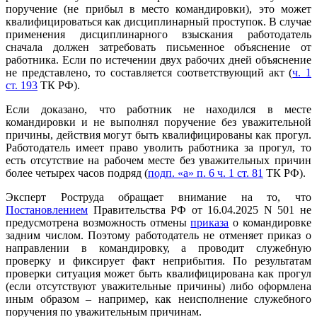
поручение (не прибыл в место командировки), это может
квалифицироваться как дисциплинарный проступок. В случае
применения дисциплинарного взыскания работодатель
сначала должен затребовать письменное объяснение от
работника. Если по истечении двух рабочих дней объяснение
не представлено, то составляется соответствующий акт (
ч. 1
ст. 193
ТК РФ).
Если доказано, что работник не находился в месте
командировки и не выполнял поручение без уважительной
причины, действия могут быть квалифицированы как прогул.
Работодатель имеет право уволить работника за прогул, то
есть отсутствие на рабочем месте без уважительных причин
более четырех часов подряд (
подп. «а» п. 6 ч. 1 ст. 81
ТК РФ).
Эксперт Роструда обращает внимание на то, что
Постановлением
Правительства РФ от 16.04.2025 N 501 не
предусмотрена возможность отмены
приказа
о командировке
задним числом. Поэтому работодатель не отменяет приказ о
направлении в командировку, а проводит служебную
проверку и фиксирует факт неприбытия. По результатам
проверки ситуация может быть квалифицирована как прогул
(если отсутствуют уважительные причины) либо оформлена
иным образом – например, как неисполнение служебного
поручения по уважительным причинам.