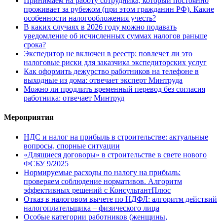
Принимаем на работу сотрудника, который постоянно
проживает за рубежом (при этом гражданин РФ). Какие
особенности налогообложения учесть?
В каких случаях в 2026 году можно подавать
уведомление об исчисленных суммах налогов раньше
срока?
Экспедитор не включен в реестр: повлечет ли это
налоговые риски для заказчика экспедиторских услуг
Как оформить дежурство работников на телефоне в
выходные из дома: отвечает эксперт Минтруда
Можно ли продлить временный перевод без согласия
работника: отвечает Минтруд
Мероприятия
НДС и налог на прибыль в строительстве: актуальные
вопросы, спорные ситуации
«Длящиеся договоры» в строительстве в свете нового
ФСБУ 9/2025
Нормируемые расходы по налогу на прибыль:
проверяем соблюдение нормативов. Алгоритм
эффективных решений с КонсультантПлюс
Отказ в налоговом вычете по НДФЛ: алгоритм действий
налогоплательщика – физического лица
Особые категории работников (женщины,