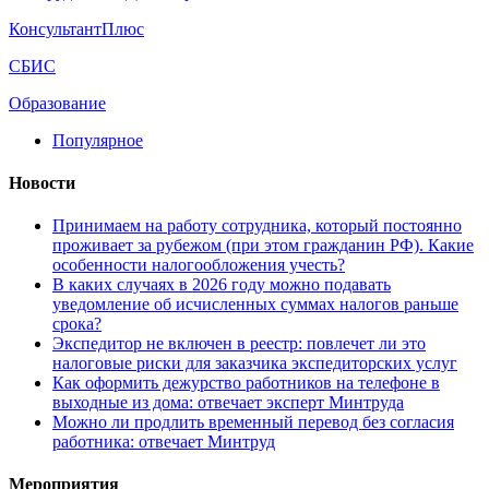
КонсультантПлюс
СБИС
Образование
Популярное
Новости
Принимаем на работу сотрудника, который постоянно
проживает за рубежом (при этом гражданин РФ). Какие
особенности налогообложения учесть?
В каких случаях в 2026 году можно подавать
уведомление об исчисленных суммах налогов раньше
срока?
Экспедитор не включен в реестр: повлечет ли это
налоговые риски для заказчика экспедиторских услуг
Как оформить дежурство работников на телефоне в
выходные из дома: отвечает эксперт Минтруда
Можно ли продлить временный перевод без согласия
работника: отвечает Минтруд
Мероприятия