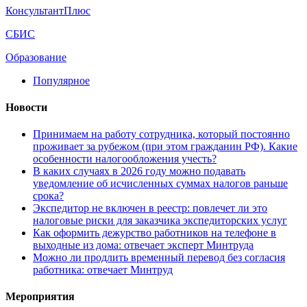
КонсультантПлюс
СБИС
Образование
Популярное
Новости
Принимаем на работу сотрудника, который постоянно
проживает за рубежом (при этом гражданин РФ). Какие
особенности налогообложения учесть?
В каких случаях в 2026 году можно подавать
уведомление об исчисленных суммах налогов раньше
срока?
Экспедитор не включен в реестр: повлечет ли это
налоговые риски для заказчика экспедиторских услуг
Как оформить дежурство работников на телефоне в
выходные из дома: отвечает эксперт Минтруда
Можно ли продлить временный перевод без согласия
работника: отвечает Минтруд
Мероприятия