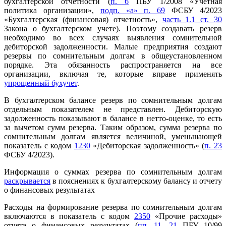
бухгалтерской отчетности (
п. 6
ПБУ 1/2008 «Учетная
политика организации»,
подп. «а» п. 69
ФСБУ 4/2023
«Бухгалтерская (финансовая) отчетность»,
часть 1.1 ст. 30
Закона о бухгалтерском учете). Поэтому создавать резерв
необходимо во всех случаях выявления сомнительной
дебиторской задолженности. Малые предприятия создают
резервы по сомнительным долгам в общеустановленном
порядке. Эта обязанность распространяется на все
организации, включая те, которые вправе применять
упрощенный бухучет
.
В бухгалтерском балансе резерв по сомнительным долгам
отдельным показателем не представлен. Дебиторскую
задолженность показывают в балансе в нетто-оценке, то есть
за вычетом сумм резерва. Таким образом, сумма резерва по
сомнительным долгам является величиной, уменьшающей
показатель с кодом
1230
«Дебиторская задолженность» (
п. 23
ФСБУ 4/2023).
Информация о суммах резерва по сомнительным долгам
раскрывается
в пояснениях к бухгалтерскому балансу и отчету
о финансовых результатах
Расходы на формирование резерва по сомнительным долгам
включаются в показатель с кодом
2350
«Прочие расходы»
отчета о финансовых результатах (
пп. 11
,
21
ПБУ 10/99