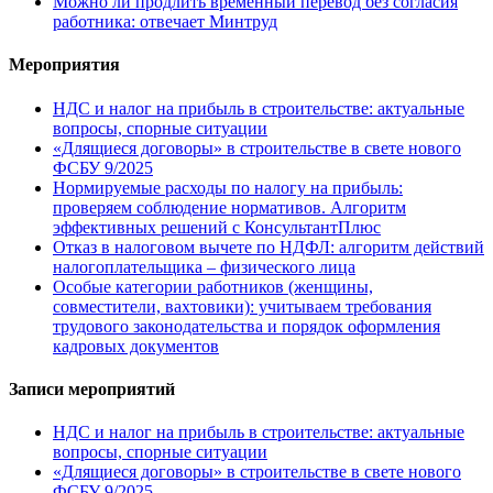
Можно ли продлить временный перевод без согласия
работника: отвечает Минтруд
Мероприятия
НДС и налог на прибыль в строительстве: актуальные
вопросы, спорные ситуации
«Длящиеся договоры» в строительстве в свете нового
ФСБУ 9/2025
Нормируемые расходы по налогу на прибыль:
проверяем соблюдение нормативов. Алгоритм
эффективных решений с КонсультантПлюс
Отказ в налоговом вычете по НДФЛ: алгоритм действий
налогоплательщика – физического лица
Особые категории работников (женщины,
совместители, вахтовики): учитываем требования
трудового законодательства и порядок оформления
кадровых документов
Записи мероприятий
НДС и налог на прибыль в строительстве: актуальные
вопросы, спорные ситуации
«Длящиеся договоры» в строительстве в свете нового
ФСБУ 9/2025