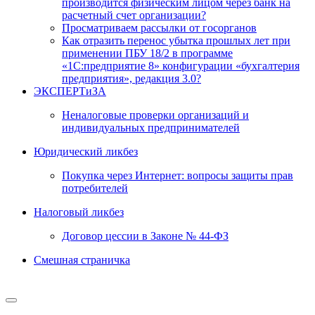
производится физическим лицом через банк на
расчетный счет организации?
Просматриваем рассылки от госорганов
Как отразить перенос убытка прошлых лет при
применении ПБУ 18/2 в программе
«1С:предприятие 8» конфигурации «бухгалтерия
предприятия», редакция 3.0?
ЭКСПЕРТиЗА
Неналоговые проверки организаций и
индивидуальных предпринимателей
Юридический ликбез
Покупка через Интернет: вопросы защиты прав
потребителей
Налоговый ликбез
Договор цессии в Законе № 44-ФЗ
Смешная страничка