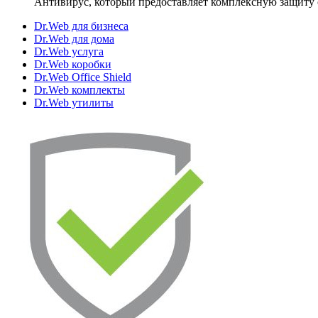
Антивирус, который предоставляет комплексную защиту 
Dr.Web для бизнеса
Dr.Web для дома
Dr.Web услуга
Dr.Web коробки
Dr.Web Office Shield
Dr.Web комплекты
Dr.Web утилиты