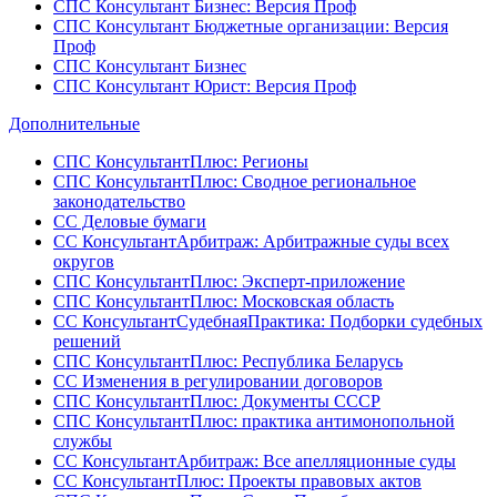
СПС Консультант Бизнес: Версия Проф
СПС Консультант Бюджетные организации: Версия
Проф
СПС Консультант Бизнес
СПС Консультант Юрист: Версия Проф
Дополнительные
СПС КонсультантПлюс: Регионы
СПС КонсультантПлюс: Сводное региональное
законодательство
СС Деловые бумаги
СС КонсультантАрбитраж: Арбитражные суды всех
округов
СПС КонсультантПлюс: Эксперт-приложение
СПС КонсультантПлюс: Московская область
СС КонсультантСудебнаяПрактика: Подборки судебных
решений
СПС КонсультантПлюс: Республика Беларусь
СС Изменения в регулировании договоров
СПС КонсультантПлюс: Документы СССР
СПС КонсультантПлюс: практика антимонопольной
службы
СС КонсультантАрбитраж: Все апелляционные суды
СС КонсультантПлюс: Проекты правовых актов