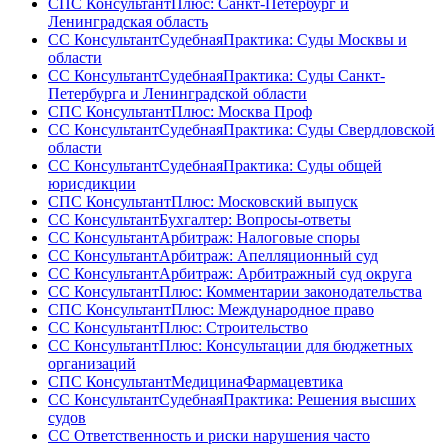
СПС КонсультантПлюс: Санкт-Петербург и
Ленинградская область
СС КонсультантСудебнаяПрактика: Суды Москвы и
области
СС КонсультантСудебнаяПрактика: Суды Санкт-
Петербурга и Ленинградской области
СПС КонсультантПлюс: Москва Проф
СС КонсультантСудебнаяПрактика: Суды Свердловской
области
СС КонсультантСудебнаяПрактика: Суды общей
юрисдикции
СПС КонсультантПлюс: Московский выпуск
СС КонсультантБухгалтер: Вопросы-ответы
СС КонсультантАрбитраж: Налоговые споры
СС КонсультантАрбитраж: Апелляционный суд
СС КонсультантАрбитраж: Арбитражный суд округа
СС КонсультантПлюс: Комментарии законодательства
СПС КонсультантПлюс: Международное право
СС КонсультантПлюс: Строительство
СС КонсультантПлюс: Консультации для бюджетных
организаций
СПС КонсультантМедицинаФармацевтика
СС КонсультантСудебнаяПрактика: Решения высших
судов
СС Ответственность и риски нарушения часто