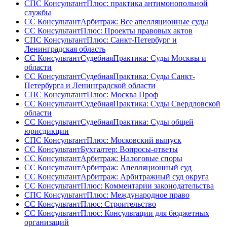
СПС КонсультантПлюс: практика антимонопольной
службы
СС КонсультантАрбитраж: Все апелляционные суды
СС КонсультантПлюс: Проекты правовых актов
СПС КонсультантПлюс: Санкт-Петербург и
Ленинградская область
СС КонсультантСудебнаяПрактика: Суды Москвы и
области
СС КонсультантСудебнаяПрактика: Суды Санкт-
Петербурга и Ленинградской области
СПС КонсультантПлюс: Москва Проф
СС КонсультантСудебнаяПрактика: Суды Свердловской
области
СС КонсультантСудебнаяПрактика: Суды общей
юрисдикции
СПС КонсультантПлюс: Московский выпуск
СС КонсультантБухгалтер: Вопросы-ответы
СС КонсультантАрбитраж: Налоговые споры
СС КонсультантАрбитраж: Апелляционный суд
СС КонсультантАрбитраж: Арбитражный суд округа
СС КонсультантПлюс: Комментарии законодательства
СПС КонсультантПлюс: Международное право
СС КонсультантПлюс: Строительство
СС КонсультантПлюс: Консультации для бюджетных
организаций