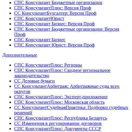
СПС Консультант Бюджетные организации
СПС КонсультантПлюс: Версия Проф
СС КонсультантБухгалтер: Версия Проф
СПС КонсультантЮрист
СПС Консультант Бизнес: Версия Проф
СПС Консультант Бюджетные организации: Версия
Проф
СПС Консультант Бизнес
СПС Консультант Юрист: Версия Проф
Дополнительные
СПС КонсультантПлюс: Регионы
СПС КонсультантПлюс: Сводное региональное
законодательство
СС Деловые бумаги
СС КонсультантАрбитраж: Арбитражные суды всех
округов
СПС КонсультантПлюс: Эксперт-приложение
СПС КонсультантПлюс: Московская область
СС КонсультантСудебнаяПрактика: Подборки судебных
решений
СПС КонсультантПлюс: Республика Беларусь
СС Изменения в регулировании договоров
СПС КонсультантПлюс: Документы СССР